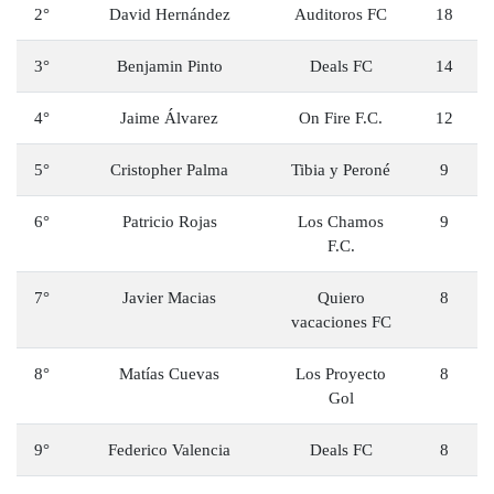
2°
David Hernández
Auditoros FC
18
3°
Benjamin Pinto
Deals FC
14
4°
Jaime Álvarez
On Fire F.C.
12
5°
Cristopher Palma
Tibia y Peroné
9
6°
Patricio Rojas
Los Chamos
9
F.C.
7°
Javier Macias
Quiero
8
vacaciones FC
8°
Matías Cuevas
Los Proyecto
8
Gol
9°
Federico Valencia
Deals FC
8