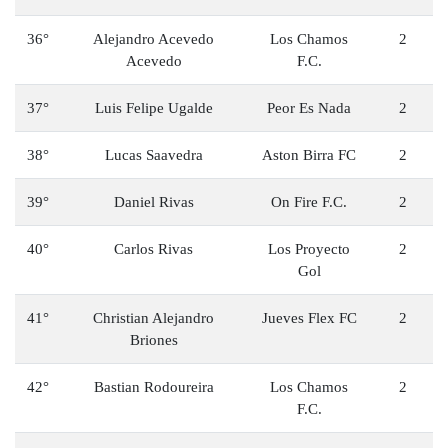
36°
Alejandro Acevedo
Los Chamos
2
Acevedo
F.C.
37°
Luis Felipe Ugalde
Peor Es Nada
2
38°
Lucas Saavedra
Aston Birra FC
2
39°
Daniel Rivas
On Fire F.C.
2
40°
Carlos Rivas
Los Proyecto
2
Gol
41°
Christian Alejandro
Jueves Flex FC
2
Briones
42°
Bastian Rodoureira
Los Chamos
2
F.C.