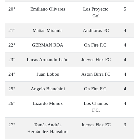
20°
Emiliano Olivares
Los Proyecto
5
Gol
21°
Matias Miranda
Auditoros FC
4
22°
GERMAN ROA
On Fire F.C.
4
23°
Lucas Armando León
Jueves Flex FC
4
24°
Juan Lobos
Aston Birra FC
4
25°
Angelo Bianchini
On Fire F.C.
4
26°
Lizardo Muñoz
Los Chamos
4
F.C.
27°
Tomás Andrés
Jueves Flex FC
3
Hernández-Hausdorf