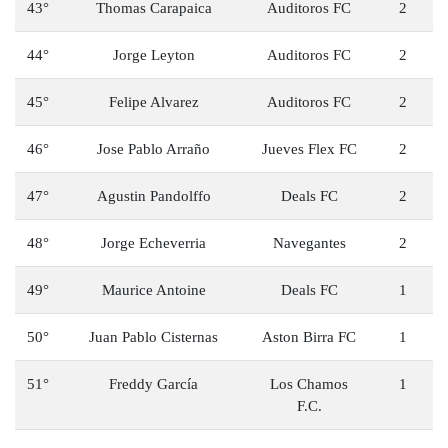
43°
Thomas Carapaica
Auditoros FC
2
44°
Jorge Leyton
Auditoros FC
2
45°
Felipe Alvarez
Auditoros FC
2
46°
Jose Pablo Arraño
Jueves Flex FC
2
47°
Agustin Pandolffo
Deals FC
2
48°
Jorge Echeverria
Navegantes
2
49°
Maurice Antoine
Deals FC
1
50°
Juan Pablo Cisternas
Aston Birra FC
1
51°
Freddy García
Los Chamos
1
F.C.