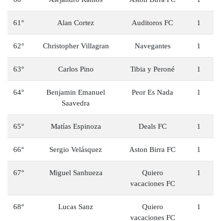
61°
Alan Cortez
Auditoros FC
1
62°
Christopher Villagran
Navegantes
1
63°
Carlos Pino
Tibia y Peroné
1
64°
Benjamin Emanuel
Peor Es Nada
1
Saavedra
65°
Matías Espinoza
Deals FC
1
66°
Sergio Velásquez
Aston Birra FC
1
67°
Miguel Sanhueza
Quiero
1
vacaciones FC
68°
Lucas Sanz
Quiero
1
vacaciones FC