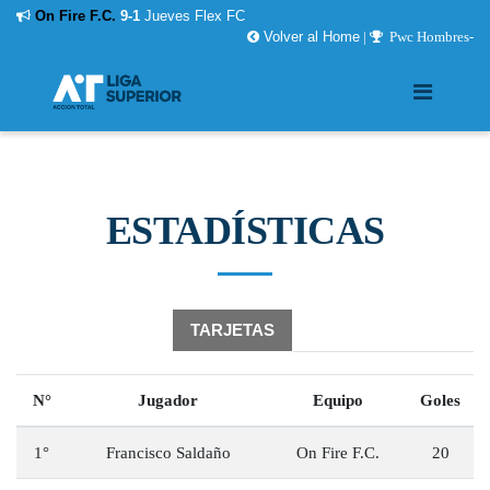
On Fire F.C.
9-1
Jueves Flex FC
Volver al Home
|
Pwc Hombres-
ESTADÍSTICAS
GOLEADORES
TARJETAS
N°
Jugador
Equipo
Goles
1°
Francisco Saldaño
On Fire F.C.
20