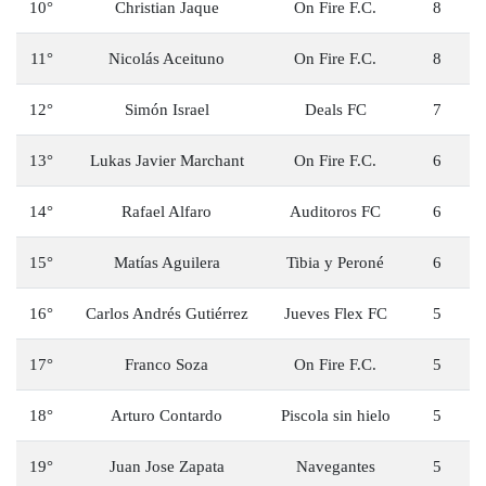
10°
Christian Jaque
On Fire F.C.
8
11°
Nicolás Aceituno
On Fire F.C.
8
12°
Simón Israel
Deals FC
7
13°
Lukas Javier Marchant
On Fire F.C.
6
14°
Rafael Alfaro
Auditoros FC
6
15°
Matías Aguilera
Tibia y Peroné
6
16°
Carlos Andrés Gutiérrez
Jueves Flex FC
5
17°
Franco Soza
On Fire F.C.
5
18°
Arturo Contardo
Piscola sin hielo
5
19°
Juan Jose Zapata
Navegantes
5