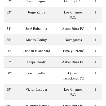
52°
Pablo Lagos
On Fire F.C.
1
53°
Jorge Zerpa
Los Chamos
1
F.C.
54°
José Bobadilla
Aston Birra FC
1
55°
Matias Godoy
Navegantes
1
56°
Cristian Blanchard
Tibia y Peroné
1
57°
Felipe Hardy
Aston Birra FC
1
58°
Lukas Engelhardt
Quiero
1
vacaciones FC
59°
Victor Escobar
Los Chamos
1
F.C.
60°
Alejandro Ramos
Aston Birra FC
1