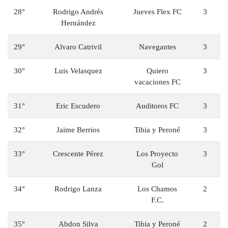
28°
Rodrigo Andrés
Jueves Flex FC
3
Hernández
29°
Alvaro Catrivil
Navegantes
3
30°
Luis Velasquez
Quiero
3
vacaciones FC
31°
Eric Escudero
Auditoros FC
3
32°
Jaime Berrios
Tibia y Peroné
3
33°
Crescente Pérez
Los Proyecto
3
Gol
34°
Rodrigo Lanza
Los Chamos
2
F.C.
35°
Abdon Silva
Tibia y Peroné
2