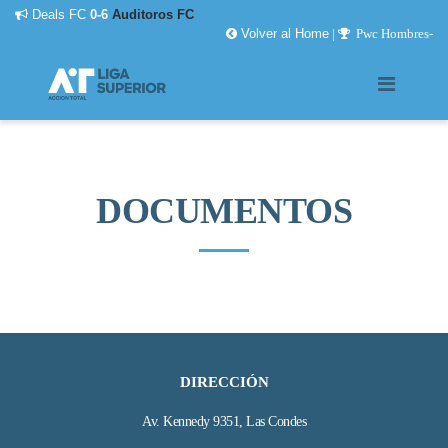
eals FC
0-6
Auditoros FC
On Fir
Volver al Home
|
Pwc Hombres-
DOCUMENTOS
DIRECCIÓN
Av. Kennedy 9351, Las Condes