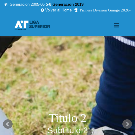
Generacion 2005-06
5-8
Generacion 2019
Volver al Home
|
Primera División Grange 2026-
Titulo 2
Subtitulo 2