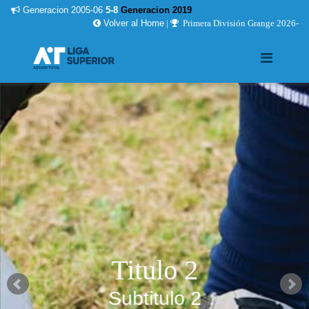
Generacion 2005-06
5-8
Generacion 2019
Volver al Home
|
Primera División Grange 2026-
Titulo 2
Subtitulo 2