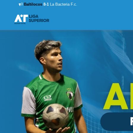
Baltilocos
8-1
La Bacteria F.c.