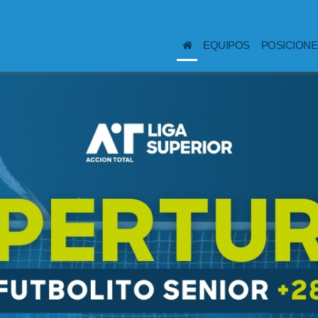
Mercenarios Fc
3-5
El Pesejee
(CURRENT)
EQUIPOS
POSICIONE