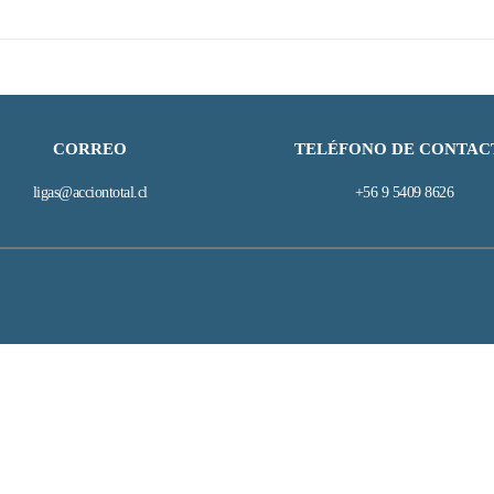
CORREO
TELÉFONO DE CONTAC
ligas@acciontotal.cl
+56 9 5409 8626