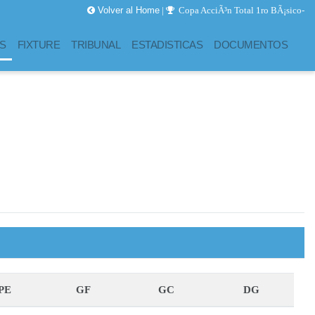
us Academy
6-0
A N Futbol
Volver al Home
|
Copa AcciÃ³n Total 1ro BÃ¡sico-
S
FIXTURE
TRIBUNAL
ESTADISTICAS
DOCUMENTOS
PE
GF
GC
DG