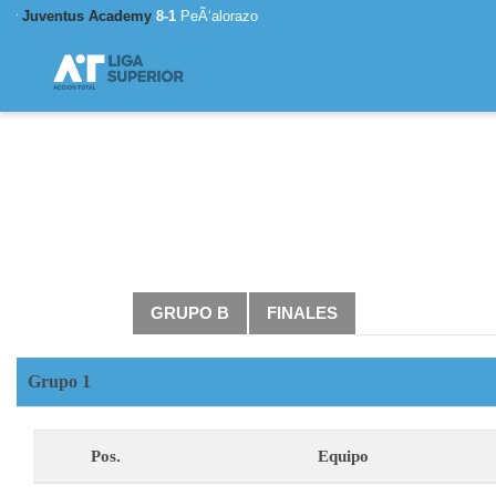
A N Futbol
0-4
U De Chile
GRUPO A
GRUPO B
FINALES
Grupo 1
Pos.
Equipo