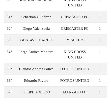
UNITED
61°
Sebastian Gutiérrez
CREMASTER FC
1
62°
Diego Valenzuela
CREMASTER FC
1
63°
GUSTAVO MACHO
JYRAUTOS
1
64°
Jorge Andres Montero
KING CROSS
1
UNITED
65°
Claudio Andres Ponce
POTROS UNITED
1
66°
Eduardo Rivera
POTROS UNITED
1
67°
FELIPE TOLEDO
MANZATU FC
1