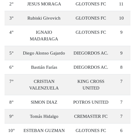
2°
JESUS MORAGA
GLOTONES FC
11
3°
Rubiski Givovich
GLOTONES FC
10
4°
IGNAIO
GLOTONES FC
9
MADARIAGA
5°
Diego Alonso Gajardo
DIEGORDOS AC.
9
6°
Bastián Farías
DIEGORDOS AC.
8
7°
CRISTIAN
KING CROSS
7
VALENZUELA
UNITED
8°
SIMON DIAZ
POTROS UNITED
7
9°
Tomás Hidalgo
CREMASTER FC
7
10°
ESTEBAN GUZMAN
GLOTONES FC
6