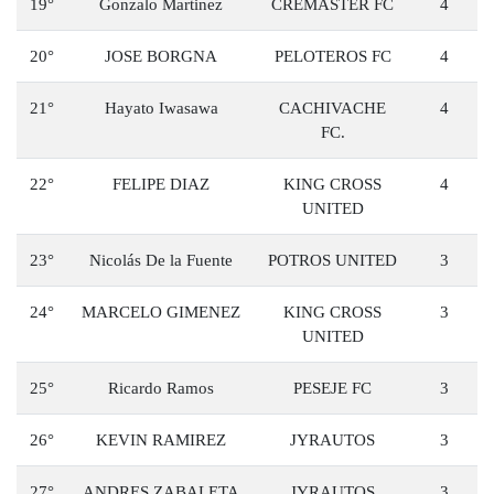
19°
Gonzalo Martinez
CREMASTER FC
4
20°
JOSE BORGNA
PELOTEROS FC
4
21°
⁠Hayato Iwasawa
CACHIVACHE
4
FC.
22°
FELIPE DIAZ
KING CROSS
4
UNITED
23°
Nicolás De la Fuente
POTROS UNITED
3
24°
MARCELO GIMENEZ
KING CROSS
3
UNITED
25°
Ricardo Ramos
PESEJE FC
3
26°
KEVIN RAMIREZ
JYRAUTOS
3
27°
ANDRES ZABALETA
JYRAUTOS
3