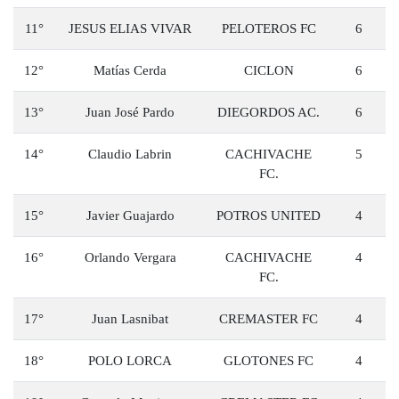
11°
JESUS ELIAS VIVAR
PELOTEROS FC
6
12°
Matías Cerda
CICLON
6
13°
Juan José Pardo
DIEGORDOS AC.
6
14°
Claudio Labrin
CACHIVACHE
5
FC.
15°
Javier Guajardo
POTROS UNITED
4
16°
Orlando Vergara
CACHIVACHE
4
FC.
17°
Juan Lasnibat
CREMASTER FC
4
18°
POLO LORCA
GLOTONES FC
4