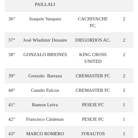
PAILLALI
36°
Joaquin Vasquez
CACHIVACHE
2
FC.
37°
José Wladimir Donaire
DIEGORDOS AC.
2
38°
GONZALO BRIONES
KING CROSS
2
UNITED
39°
Gonzalo Barraza
CREMASTER FC
2
40°
Camilo Falcon
CREMASTER FC
2
41°
Ramon Leiva
PESEJE FC
1
42°
Francisco Cárdenas
PESEJE FC
1
43°
MARCO ROMERO
JYRAUTOS
1