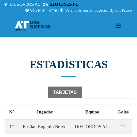
DIEGORDOS AC.
2-6
GLOTONES FC
Volver al Home
|
Verano Senior 30 Superior By Sin Pausa-
ESTADÍSTICAS
GOLEADORES
TARJETAS
N°
Jugador
Equipo
Goles
1°
Bastian Eugenio Bravo
DIEGORDOS AC.
12