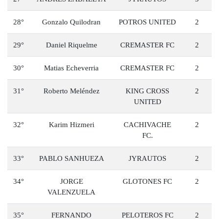
28°
Gonzalo Quilodran
POTROS UNITED
2
29°
Daniel Riquelme
CREMASTER FC
2
30°
Matias Echeverria
CREMASTER FC
2
31°
Roberto Meléndez
KING CROSS
2
UNITED
32°
Karim Hizmeri
CACHIVACHE
2
FC.
33°
PABLO SANHUEZA
JYRAUTOS
2
34°
JORGE
GLOTONES FC
2
VALENZUELA
35°
FERNANDO
PELOTEROS FC
2