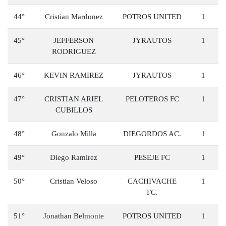
44°
Cristian Mardonez
POTROS UNITED
1
45°
JEFFERSON
JYRAUTOS
1
RODRIGUEZ
46°
KEVIN RAMIREZ
JYRAUTOS
1
47°
CRISTIAN ARIEL
PELOTEROS FC
1
CUBILLOS
48°
Gonzalo Milla
DIEGORDOS AC.
1
49°
Diego Ramirez
PESEJE FC
1
50°
Cristian Veloso
CACHIVACHE
1
FC.
51°
Jonathan Belmonte
POTROS UNITED
1