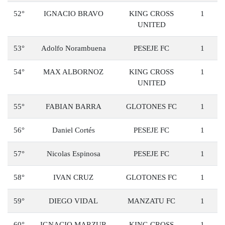
52°
IGNACIO BRAVO
KING CROSS
1
UNITED
53°
Adolfo Norambuena
PESEJE FC
1
54°
MAX ALBORNOZ
KING CROSS
1
UNITED
55°
FABIAN BARRA
GLOTONES FC
1
56°
Daniel Cortés
PESEJE FC
1
57°
Nicolas Espinosa
PESEJE FC
1
58°
IVAN CRUZ
GLOTONES FC
1
59°
DIEGO VIDAL
MANZATU FC
1
60°
IGNACIO MARZUR
KING CROSS
1