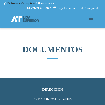
nsor Olimpico
3-0
Fluminense
Salafiesta
Volver al Home
|
Liga De Verano Todo Competidor-
DOCUMENTOS
DIRECCIÓN
Av. Kennedy 9351, Las Condes